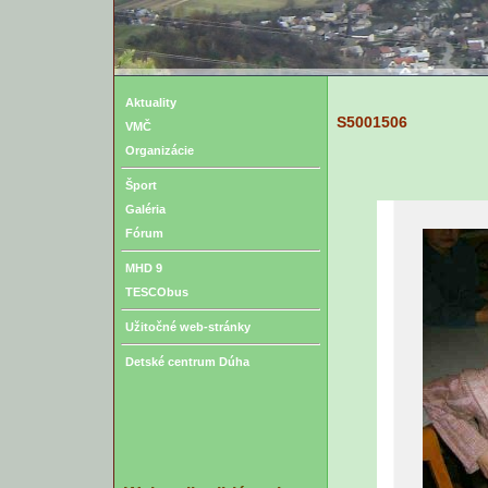
Aktuality
S5001506
VMČ
Organizácie
Šport
Galéria
Fórum
MHD 9
TESCObus
Užitočné web-stránky
Detské centrum Dúha