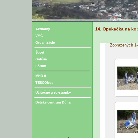
14. Opekačka na ko
Aktuality
VMČ
Organizácie
Zobrazených 1-
Šport
Galéria
Fórum
MHD 9
TESCObus
Užitočné web-stránky
Detské centrum Dúha