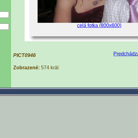
e
celá fotka (800x600)
Predchádza
PICT0946
Zobrazené:
574 krát