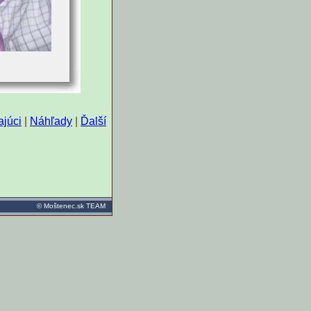
júci
|
Náhľady
|
Ďalší
©
Moštenec.sk TEAM