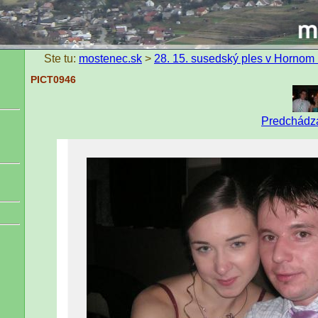
Ste tu:
mostenec.sk
>
28. 15. susedský ples v Hornom
PICT0946
Predchádza