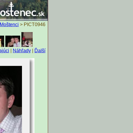
 Moštenci
> PICT0946
júci
|
Náhľady
|
Ďalší