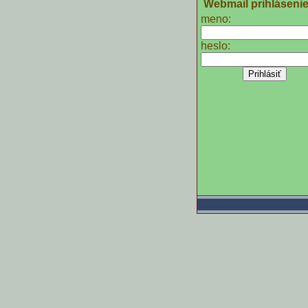
Webmail prihláseni
meno:
heslo: