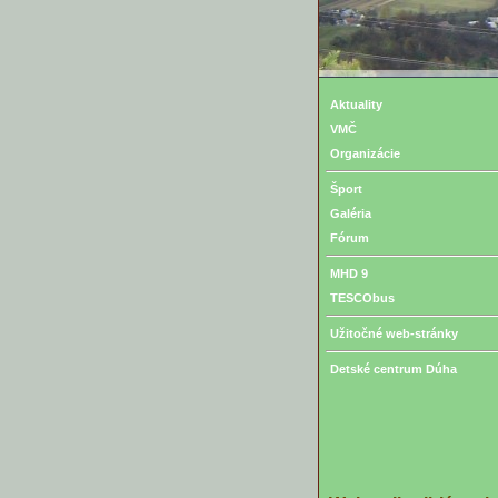
Aktuality
VMČ
Organizácie
Šport
Galéria
Fórum
MHD 9
TESCObus
Užitočné web-stránky
Detské centrum Dúha