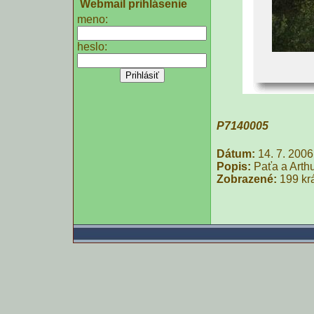
Webmail prihlásenie
meno:
heslo:
P7140005
Dátum:
14. 7. 2006
Popis:
Paťa a Arth
Zobrazené:
199 kr