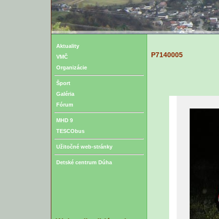
Aktuality
P7140005
VMČ
Organizácie
Šport
Galéria
Fórum
MHD 9
TESCObus
Užitočné web-stránky
Detské centrum Dúha