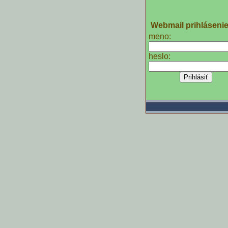
Webmail prihláseni
meno:
heslo: