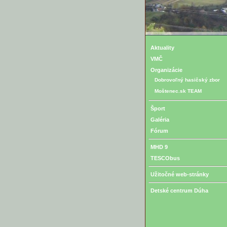
Aktuality
VMČ
Organizácie
Dobrovoľný hasičský zbor
Moštenec.sk TEAM
Šport
Galéria
Fórum
MHD 9
TESCObus
Užitočné web-stránky
Detské centrum Dúha